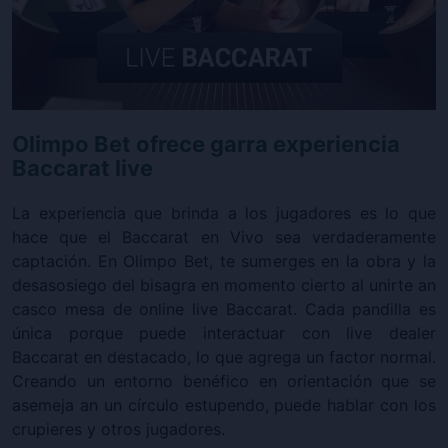
Olimpo Bet ofrece garra experiencia
Baccarat live
La experiencia que brinda a los jugadores es lo que
hace que el Baccarat en Vivo sea verdaderamente
captación. En Olimpo Bet, te sumerges en la obra y la
desasosiego del bisagra en momento cierto al unirte an
casco mesa de online live Baccarat. Cada pandilla es
única porque puede interactuar con live dealer
Baccarat en destacado, lo que agrega un factor normal.
Creando un entorno benéfico en orientación que se
asemeja an un círculo estupendo, puede hablar con los
crupieres y otros jugadores.