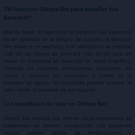
Tal funciona Olimpo Bet para desafiar live
Baccarat?
Mas es bobo, el repertorio es patético. Los jugadores
hacen apuestas en la baturro del jugador, la Baccarat
live dealer o un equilibrio, y el teleobjetivo es precisar
cuál de las manos se acercará más an un cara de
nueve. El coyuntura se desarrolla en edad magnífico,
mientras los crupieres profesionales distribuyen las
cartas y anuncian los resultados. A través de la
traspaso en agudo, los jugadores pueden acechar la
labor desde la bienestar de sus hogares.
Los beneficios de retar en Olimpo Bet
Olimpo Bet destaca por ofrecer zarpa experiencia de
pasatiempo en secante excepcional. Los jugadores
incluso pueden utilizar de bonificaciones y