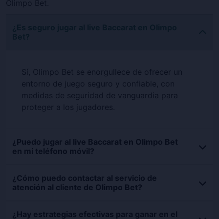
Olimpo Bet.
¿Es seguro jugar al live Baccarat en Olimpo
Bet?
Sí, Olimpo Bet se enorgullece de ofrecer un
entorno de juego seguro y confiable, con
medidas de seguridad de vanguardia para
proteger a los jugadores.
¿Puedo jugar al live Baccarat en Olimpo Bet
en mi teléfono móvil?
¿Cómo puedo contactar al servicio de
atención al cliente de Olimpo Bet?
¿Hay estrategias efectivas para ganar en el