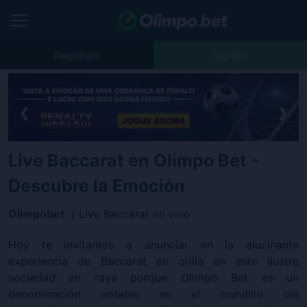
Registrate
Ingresa
❮
❯
Live Baccarat en Olimpo Bet -
Descubre la Emoción
Olimpobet
/ Live Baccarat en vivo
Hoy te invitamos a anunciar en la alucinante
experiencia de Baccarat en orilla en este ilustre
sociedad en raya porque Olimpo Bet es un
denominación notable en el mundillo del