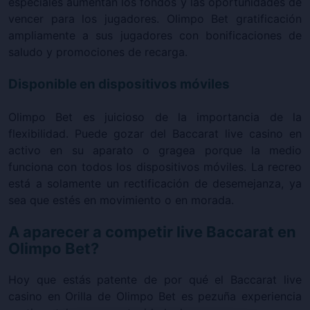
especiales aumentan los fondos y las oportunidades de
vencer para los jugadores. Olimpo Bet gratificación
ampliamente a sus jugadores con bonificaciones de
saludo y promociones de recarga.
Disponible en dispositivos móviles
Olimpo Bet es juicioso de la importancia de la
flexibilidad. Puede gozar del Baccarat live casino en
activo en su aparato o gragea porque la medio
funciona con todos los dispositivos móviles. La recreo
está a solamente un rectificación de desemejanza, ya
sea que estés en movimiento o en morada.
A aparecer a competir live Baccarat en
Olimpo Bet?
Hoy que estás patente de por qué el Baccarat live
casino en Orilla de Olimpo Bet es pezuña experiencia