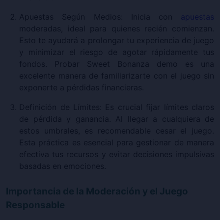
Apuestas Según Medios: Inicia con
apuestas
moderadas, ideal para quienes recién comienzan.
Esto te ayudará a prolongar tu experiencia de juego
y minimizar el riesgo de agotar rápidamente tus
fondos. Probar Sweet Bonanza demo es una
excelente manera de familiarizarte con el juego sin
exponerte a pérdidas financieras.
Definición de Límites: Es crucial fijar límites claros
de pérdida y ganancia. Al llegar a cualquiera de
estos umbrales, es recomendable cesar el juego.
Esta práctica es esencial para gestionar de manera
efectiva tus recursos y evitar decisiones impulsivas
basadas en emociones.
Importancia de la Moderación y el Juego
Responsable