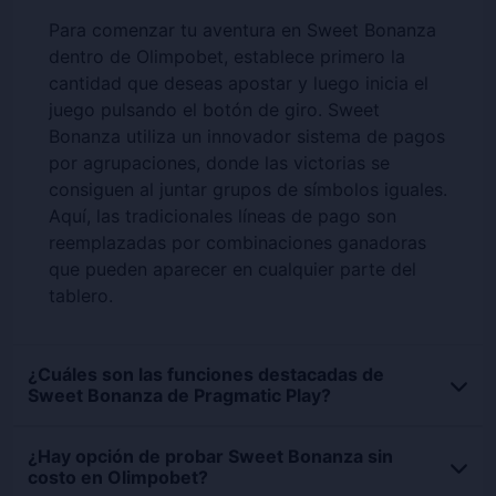
Para comenzar tu aventura en Sweet Bonanza
dentro de Olimpobet, establece primero la
cantidad que deseas apostar y luego inicia el
juego pulsando el botón de giro. Sweet
Bonanza utiliza un innovador sistema de pagos
por agrupaciones, donde las victorias se
consiguen al juntar grupos de símbolos iguales.
Aquí, las tradicionales líneas de pago son
reemplazadas por combinaciones ganadoras
que pueden aparecer en cualquier parte del
tablero.
¿Cuáles son las funciones destacadas de
Sweet Bonanza de Pragmatic Play?
¿Hay opción de probar Sweet Bonanza sin
costo en Olimpobet?