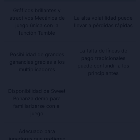
Gráficos brillantes y
atractivos Mecánica de
La alta volatilidad puede
juego única con la
llevar a pérdidas rápidas
función Tumble
La falta de líneas de
Posibilidad de grandes
pago tradicionales
ganancias gracias a los
puede confundir a los
multiplicadores
principiantes
Disponibilidad de Sweet
Bonanza demo para
familiarizarse con el
juego
Adecuado para
jugadores que prefieren