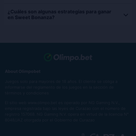
¿Cuáles son algunas estrategias para ganar
en Sweet Bonanza?
About Olimpobet
Juegos solo para mayores de 18 años. El cliente se obliga a
informarse del reglamento de los juegos en la sección de
términos y condiciones
El sitio web www.olimpo.bet es operado por NG Gaming N.V.,
empresa registrada bajo las leyes de Curazao con el número de
registro 157068. NG Gaming N.V. opera en virtud de la licencia N°
8048/JAZ otorgada por el Gobierno de Curazao