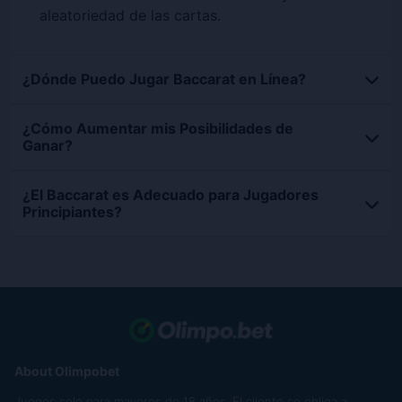
aleatoriedad de las cartas.
¿Dónde Puedo Jugar Baccarat en Línea?
¿Cómo Aumentar mis Posibilidades de
Ganar?
¿El Baccarat es Adecuado para Jugadores
Principiantes?
About Olimpobet
Juegos solo para mayores de 18 años. El cliente se obliga a