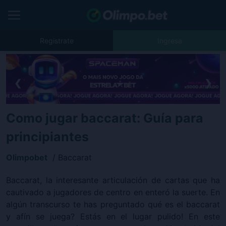
Registrate
Ingresa
❮
❯
Como jugar baccarat: Guía para
principiantes
Olimpobet
/ Baccarat
Baccarat, la interesante articulación de cartas que ha
cautivado a jugadores de centro en enteró la suerte. En
algún transcurso te has preguntado qué es el baccarat
y afín se juega? Estás en el lugar pulido! En este