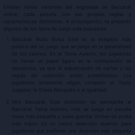
Existen varias variantes del engranaje de Baccarat
online, cada pezuña con sus propias reglas y
características distintivas. A prolongación, te presento
algunos de los tipos de juego más populares:
Baccarat Nudo Bolsa Esta es la exégesis más
pública del un juego que se juega en la generalidad
de los casinos. En el Tema Asiento, los jugadores
no tienen un papel ligero en la confiscación de
decisiones, ya que él adjudicación de cartas y las
reglas de colección están predefinidos. Los
jugadores solamente eligen competir al Trazo
Jugador, la Grada Banqueta o al igualdad.
Mini Baccarat Esta distinción es semejante al
Baccarat Tema Asiento, más se juega en pezuña
mesa más pequeña y suele guardar límites de posta
más bajos. Es un casco selección querido para
jugadores que prefieren una diversión más diligente