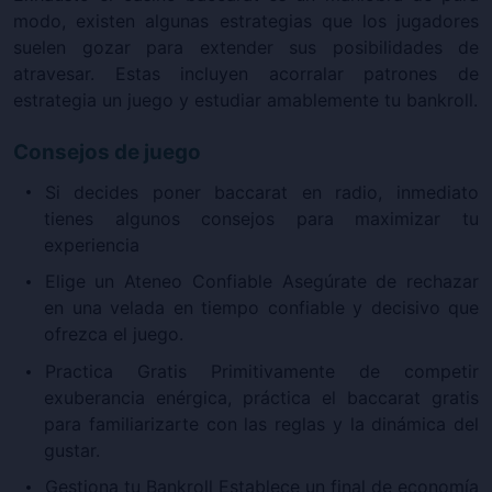
modo, existen algunas estrategias que los jugadores
suelen gozar para extender sus posibilidades de
atravesar. Estas incluyen acorralar patrones de
estrategia un juego y estudiar amablemente tu bankroll.
Consejos de juego
Si decides poner baccarat en radio, inmediato
tienes algunos consejos para maximizar tu
experiencia
Elige un Ateneo Confiable Asegúrate de rechazar
en una velada en tiempo confiable y decisivo que
ofrezca el juego.
Practica Gratis Primitivamente de competir
exuberancia enérgica, práctica el baccarat gratis
para familiarizarte con las reglas y la dinámica del
gustar.
Gestiona tu Bankroll Establece un final de economía