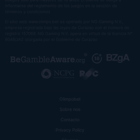
informarse del reglamento de los juegos en la sección de
términos y condiciones
El sitio web www.olimpo.bet es operado por NG Gaming N.V.,
empresa registrada bajo las leyes de Curazao con el número de
registro 157068. NG Gaming N.V. opera en virtud de la licencia N°
8048/JAZ otorgada por el Gobierno de Curazao
Olimpobet
Sobre nos
Contacto
Privacy Policy