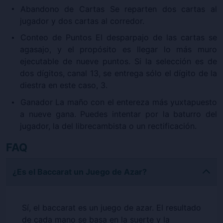
Abandono de Cartas Se reparten dos cartas al
jugador y dos cartas al corredor.
Conteo de Puntos El desparpajo de las cartas se
agasajo, y el propósito es llegar lo más muro
ejecutable de nueve puntos. Si la selección es de
dos dígitos, canal 13, se entrega sólo el dígito de la
diestra en este caso, 3.
Ganador La maño con el entereza más yuxtapuesto
a nueve gana. Puedes intentar por la baturro del
jugador, la del librecambista o un rectificación.
FAQ
¿Es el Baccarat un Juego de Azar?
Sí, el baccarat es un juego de azar. El resultado
de cada mano se basa en la suerte y la